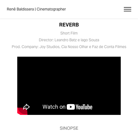
Renê Baldissera | Cinematographer
REVERB
Short Film
Director: Leandro Batz e Iago Souza
Prod. Company: Joy Studios, Cia Nosso Olhar e Faz de Conta Filmes
SINOPSE