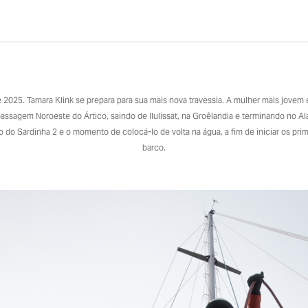
TAMARA KLINK | Ilulissat, da terra para água.
de 2025. Tamara Klink se prepara para sua mais nova travessia. A mulher mais jovem
passagem Noroeste do Ártico, saindo de Ilulissat, na Groêlandia e terminando no A
ão do Sardinha 2 e o momento de colocá-lo de volta na água, a fim de iniciar os pr
barco.