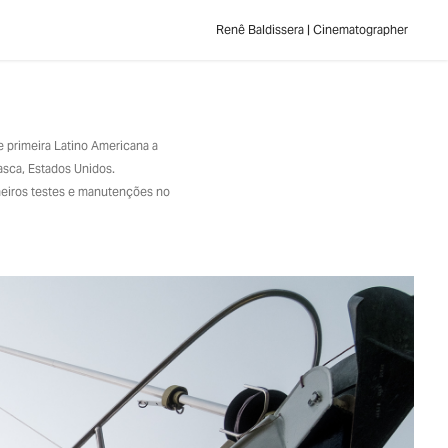
Renê Baldissera | Cinematographer
 e primeira Latino Americana a
lasca, Estados Unidos.
imeiros testes e manutenções no